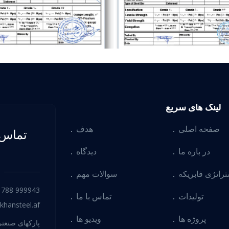
لینک های سریع
صفحه اصلی
هدف
تماس 
در باره ما
دیدگاه
تراتژی فابریکه
سوالات مهم
) 788 999943
تولیدات
تماس با ما
khansteel.af
پروژه ها
ویدیو ها
پارکهای صنعتی