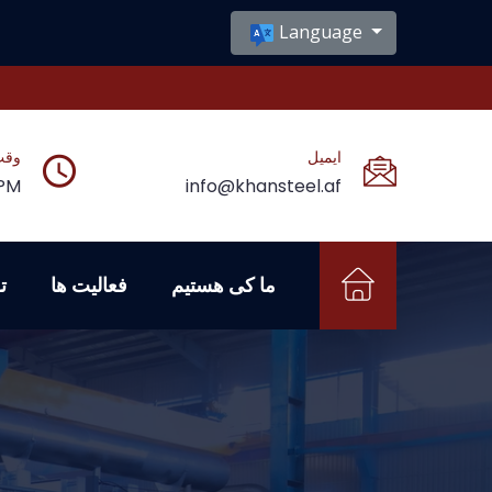
Language
ایمیل
وقت
 PM
info@khansteel.af
ما کی هستیم
فعالیت ها
ت