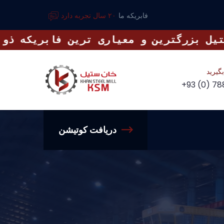
فابریکه ما
۲۰ سال تجربه دارد
یده و در ۲۰۱۷ آماده به تولید شد. فابریکه در جنوری ۲۰۱۸ رسما افتتاح گردیده و در همین سال فاز دوم خان ستیل نیز بیناگذاری گردید، که در ۲۰۱۹ آمده به تولید شد، که فعلا ظرفیت مجموعی تولیدی خان ستیل ۱۰۰۰ تن آهن آلات در دو شفت کاری میباشد. تولیدات سیخ گول از ۸ الی ۳۶ میلی متر فابریکه خان ستیل در مهمترین و بزرگترین پروژه های کشور به استفاده گرفته میشود، 
گیرید
+93 (0) 78
دریافت کوتیشن