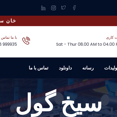
خان ستیل بزرگترین و معیاری ترین فابریکه ذوب آهن در افغانستان بوده که در سال ۲۰۱۵ بینانگذاری گرد
 کاری
با ما تماس ب
8 999935
Sat - Thur 08.00 AM to 04.00
ولیدات
رسانه
داونلود
تماس با ما
سیخ گول