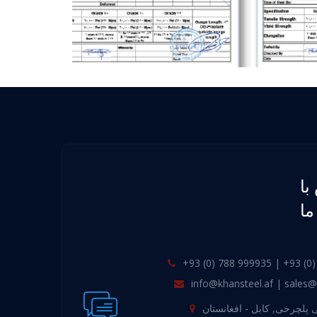
با
ما
+93 (0) 788 999935 | +93 (0
info@khansteel.af | sales@
 پلچرخی, کابل - افغانستان